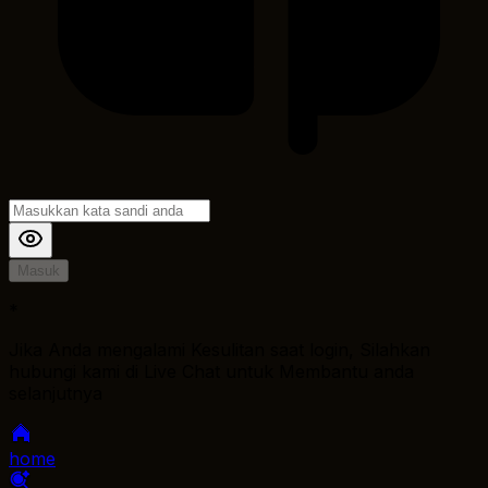
Masuk
*
Jika Anda mengalami Kesulitan saat login, Silahkan
hubungi kami di Live Chat untuk Membantu anda
selanjutnya
home