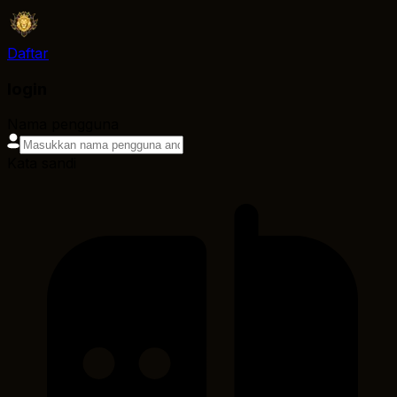
Daftar
login
Nama pengguna
Kata sandi