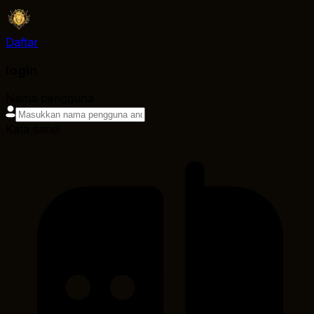
Daftar
login
Nama pengguna
Kata sandi