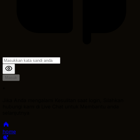
Masuk
*
Jika Anda mengalami Kesulitan saat login, Silahkan
hubungi kami di Live Chat untuk Membantu anda
selanjutnya
home