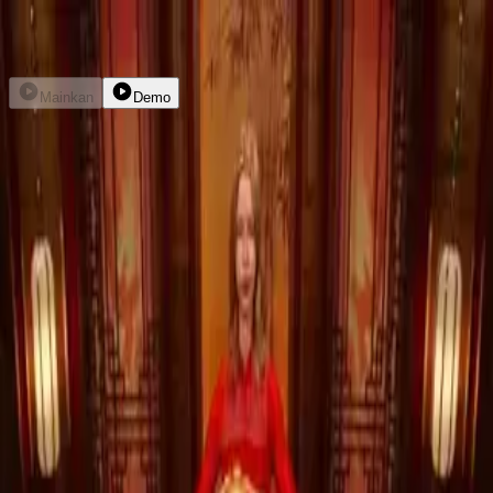
Daftar
Masuk
Mainkan
Demo
Dragon Dragon
evolutiongaming
kembali
TSG4D - Login Situs Toto dan Togel
Online Paling Resmi
TSG4D
hadir sebagai situs toto dan togel online paling
resmi yang menawarkan akses login cepat, aman, dan
mudah untuk seluruh pemain Indonesia. Dengan
dukungan sistem modern dan teknologi terbaru, TSG4D
memberikan pengalaman bermain yang nyaman melalui
platform responsif yang dapat diakses kapan saja
menggunakan perangkat desktop maupun mobile.
Seluruh fitur dirancang untuk memudahkan pengguna
mulai dari proses registrasi akun hingga aktivitas