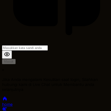
Masuk
*
Jika Anda mengalami Kesulitan saat login, Silahkan
hubungi kami di Live Chat untuk Membantu anda
selanjutnya
home