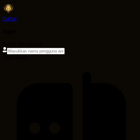
Daftar
login
Nama pengguna
Kata sandi