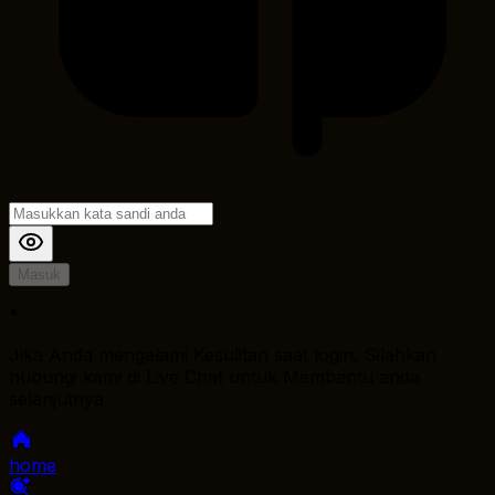
Masuk
*
Jika Anda mengalami Kesulitan saat login, Silahkan
hubungi kami di Live Chat untuk Membantu anda
selanjutnya
home