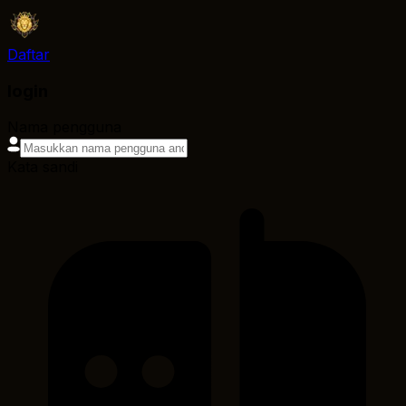
Daftar
login
Nama pengguna
Kata sandi