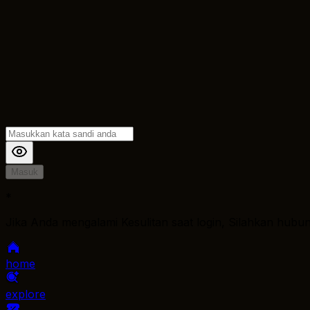
Masuk
*
Jika Anda mengalami Kesulitan saat login, Silahkan hubu
home
explore