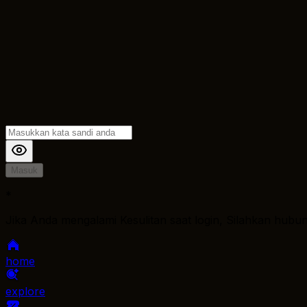
Masuk
*
Jika Anda mengalami Kesulitan saat login, Silahkan hubu
home
explore