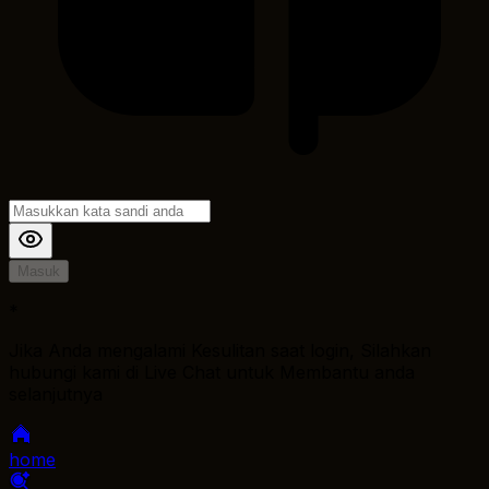
Masuk
*
Jika Anda mengalami Kesulitan saat login, Silahkan
hubungi kami di Live Chat untuk Membantu anda
selanjutnya
home