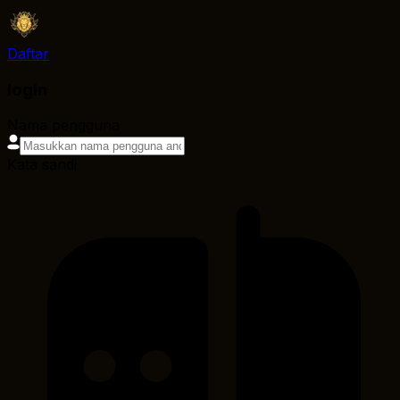
Daftar
login
Nama pengguna
Kata sandi