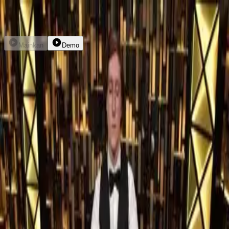
Daftar
Masuk
Mainkan
Demo
Ultimate Texas Hold'em
evolutiongaming
kembali
TSG4D - Login Situs Toto dan Togel
Online Paling Resmi
TSG4D
hadir sebagai situs toto dan togel online paling
resmi yang menawarkan akses login cepat, aman, dan
mudah untuk seluruh pemain Indonesia. Dengan
dukungan sistem modern dan teknologi terbaru, TSG4D
memberikan pengalaman bermain yang nyaman melalui
platform responsif yang dapat diakses kapan saja
menggunakan perangkat desktop maupun mobile.
Seluruh fitur dirancang untuk memudahkan pengguna
mulai dari proses registrasi akun hingga aktivitas