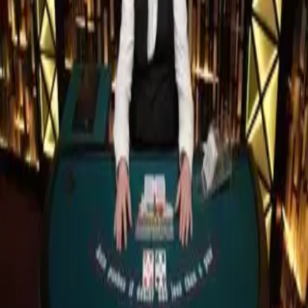
bermain setiap hari.
Sebagai situs toto dan togel online terpercaya, TSG4D
menyediakan berbagai pilihan permainan lengkap serta
pasaran populer yang dapat dinikmati dengan kualitas
terbaik. Sistem keamanan yang digunakan mampu
menjaga seluruh data dan transaksi pengguna agar tetap
aman selama bermain. Selain itu, proses deposit dan
withdraw dilakukan secara cepat dan praktis
menggunakan metode pembayaran yang fleksibel untuk
memberikan kenyamanan lebih kepada seluruh member.
TSG4D juga didukung customer service profesional
yang aktif selama 24 jam nonstop untuk membantu
kebutuhan pemain kapan saja dibutuhkan. Tim layanan
siap memberikan respon cepat terkait proses login,
transaksi, maupun informasi permainan dengan
pelayanan yang ramah dan profesional. Dengan
kombinasi akses login stabil, permainan lengkap, dan