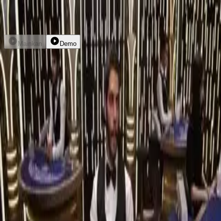
Daftar
Masuk
Mainkan
Demo
VIP Bet Stacker Blackjack 8
evolutiongaming
kembali
TSG4D - Login Situs Toto dan Togel
Online Paling Resmi
TSG4D
hadir sebagai situs toto dan togel online paling
resmi yang menawarkan akses login cepat, aman, dan
mudah untuk seluruh pemain Indonesia. Dengan
dukungan sistem modern dan teknologi terbaru, TSG4D
memberikan pengalaman bermain yang nyaman melalui
platform responsif yang dapat diakses kapan saja
menggunakan perangkat desktop maupun mobile.
Seluruh fitur dirancang untuk memudahkan pengguna
mulai dari proses registrasi akun hingga aktivitas