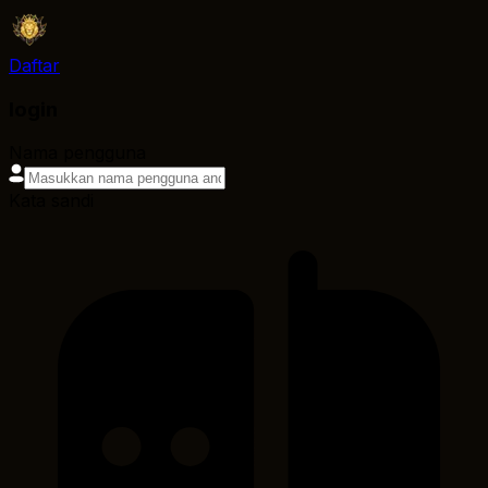
Daftar
login
Nama pengguna
Kata sandi