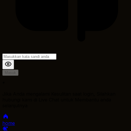
Masuk
*
Jika Anda mengalami Kesulitan saat login, Silahkan
hubungi kami di Live Chat untuk Membantu anda
selanjutnya
home