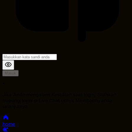
Masuk
*
Jika Anda mengalami Kesulitan saat login, Silahkan
hubungi kami di Live Chat untuk Membantu anda
selanjutnya
home