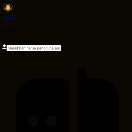
Daftar
login
Nama pengguna
Kata sandi