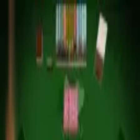
Daftar
Masuk
casino
Cari Permainan
clash of clans super scatter super rich
lightning roulette
fury of anubis
lightning baccarat
limbo+
crash game
for you
slot
live casino
4
arcade
fishing
2820
645
111
35
Provider :
Habanero
Filter :
TERKENAL
American Blackjack
Habanero