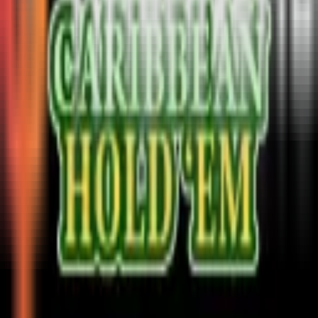
TSG4D juga didukung customer service profesional
yang aktif selama 24 jam nonstop untuk membantu
kebutuhan pemain kapan saja dibutuhkan. Tim layanan
siap memberikan respon cepat terkait proses login,
transaksi, maupun informasi permainan dengan
pelayanan yang ramah dan profesional. Dengan
kombinasi akses login stabil, permainan lengkap, dan
layanan terpercaya, TSG4D menjadi pilihan tepat bagi
pengguna yang mencari situs toto dan togel online
paling resmi di Indonesia.
Lihat Semua
home
explore
promo
dompet