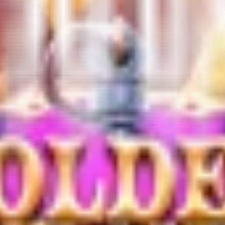
nline Paling Resmi
g resmi yang menawarkan akses login cepat, aman, dan mud
n pengalaman bermain yang nyaman melalui platform resp
g untuk memudahkan pengguna mulai dari proses registrasi 
nyediakan berbagai pilihan permainan lengkap serta pasara
ata dan transaksi pengguna agar tetap aman selama berma
an yang fleksibel untuk memberikan kenyamanan lebih k
 aktif selama 24 jam nonstop untuk membantu kebutuhan p
, maupun informasi permainan dengan pelayanan yang ramah
 pilihan tepat bagi pengguna yang mencari situs toto dan t