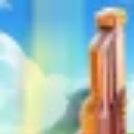
Daftar
Masuk
casino
Cari Permainan
world cup 2026
mines+
koi gate
lightning baccarat
clash of clans super scatter super rich
crash game
for you
slot
live casino
4
arcade
fishing
2820
645
111
35
Provider :
5G Gaming
Filter :
TERKENAL
TAUROS GO
5G Gaming