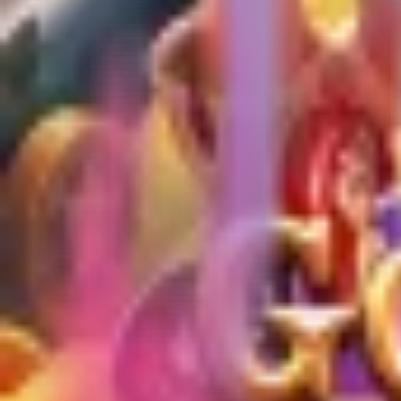
22
Game
Page
1
of
1
TSG4D - Login Situs Toto dan Togel O
TSG4D
hadir sebagai situs toto dan togel online palin
sistem modern dan teknologi terbaru, TSG4D memberika
perangkat desktop maupun mobile. Seluruh fitur dirancan
Sebagai situs toto dan togel online terpercaya, TSG4D me
Sistem keamanan yang digunakan mampu menjaga seluruh d
secara cepat dan praktis menggunakan metode pembayar
TSG4D juga didukung customer service profesional yang
memberikan respon cepat terkait proses login, transaksi
permainan lengkap, dan layanan terpercaya, TSG4D menjadi