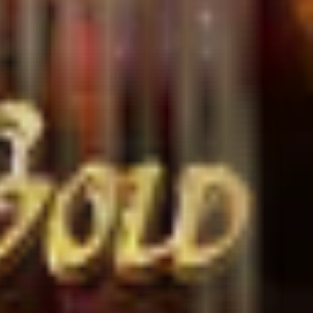
ah untuk seluruh pemain Indonesia. Dengan dukungan
onsif yang dapat diakses kapan saja menggunakan
akun hingga aktivitas bermain setiap hari.
n populer yang dapat dinikmati dengan kualitas terbaik.
in. Selain itu, proses deposit dan withdraw dilakukan
epada seluruh member.
emain kapan saja dibutuhkan. Tim layanan siap