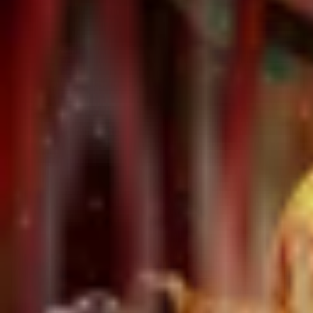
Gold Panther Maxways
Spade Gaming
Farmland Frenzy Maxways
Spade Gaming
Hammer of Thunder
Spade Gaming
Royale House
Spade Gaming
Moji Mania
Spade Gaming
Panda Opera
Spade Gaming
Sugar Party
Spade Gaming
Gemstone Rush
Spade Gaming
Secrets of Anubis
Spade Gaming
Captain Golds Fortune
Spade Gaming
Journey to the Wild
Spade Gaming
Rabbit Riches
Spade Gaming
Caishen Deluxe Maxways
Spade Gaming
Fruits Mania
Spade Gaming
Halloween Vacation
Spade Gaming
Candy Pop 2
Spade Gaming
Galaxy Guardian
Spade Gaming
Fury Max Lucky Road
Spade Gaming
Christmas Miracles
Spade Gaming
Golden Fist
Spade Gaming
Highway Fortune
Spade Gaming
God's Kitchen
Spade Gaming
Fist of Gold
Spade Gaming