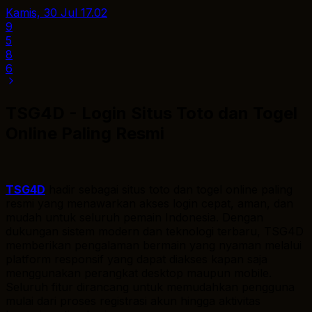
Kamis, 30 Jul
17.02
9
5
8
6
TSG4D - Login Situs Toto dan Togel
Online Paling Resmi
TSG4D
hadir sebagai situs toto dan togel online paling
resmi yang menawarkan akses login cepat, aman, dan
mudah untuk seluruh pemain Indonesia. Dengan
dukungan sistem modern dan teknologi terbaru, TSG4D
memberikan pengalaman bermain yang nyaman melalui
platform responsif yang dapat diakses kapan saja
menggunakan perangkat desktop maupun mobile.
Seluruh fitur dirancang untuk memudahkan pengguna
mulai dari proses registrasi akun hingga aktivitas