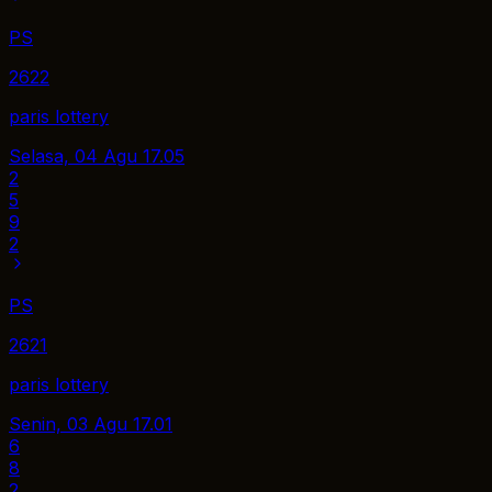
PS
2622
paris lottery
Selasa, 04 Agu
17.05
2
5
9
2
PS
2621
paris lottery
Senin, 03 Agu
17.01
6
8
2