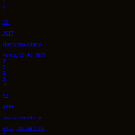
0
SZ
2617
shenzhen lottery
Kamis, 30 Jul
11.01
3
0
2
2
SZ
2616
shenzhen lottery
Rabu, 29 Jul
11.02
7