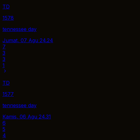
TD
1578
tennessee day
Jumat, 07 Agu
24.24
7
3
3
1
TD
1577
tennessee day
Kamis, 06 Agu
24.31
6
5
4