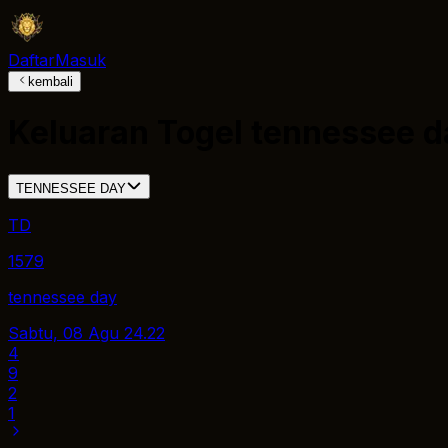
Daftar
Masuk
kembali
Keluaran Togel
tennessee d
TENNESSEE DAY
TD
1579
tennessee day
Sabtu, 08 Agu
24.22
4
9
2
1