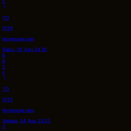
2
TD
1576
tennessee day
Rabu, 05 Agu
24.26
8
6
3
5
TD
1575
tennessee day
Selasa, 04 Agu
24.22
2