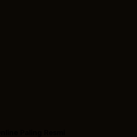
nline Paling Resmi