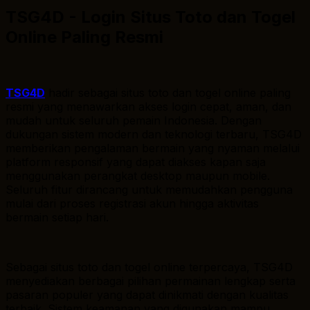
TSG4D - Login Situs Toto dan Togel
Online Paling Resmi
TSG4D
hadir sebagai situs toto dan togel online paling
resmi yang menawarkan akses login cepat, aman, dan
mudah untuk seluruh pemain Indonesia. Dengan
dukungan sistem modern dan teknologi terbaru, TSG4D
memberikan pengalaman bermain yang nyaman melalui
platform responsif yang dapat diakses kapan saja
menggunakan perangkat desktop maupun mobile.
Seluruh fitur dirancang untuk memudahkan pengguna
mulai dari proses registrasi akun hingga aktivitas
bermain setiap hari.
Sebagai situs toto dan togel online terpercaya, TSG4D
menyediakan berbagai pilihan permainan lengkap serta
pasaran populer yang dapat dinikmati dengan kualitas
terbaik. Sistem keamanan yang digunakan mampu