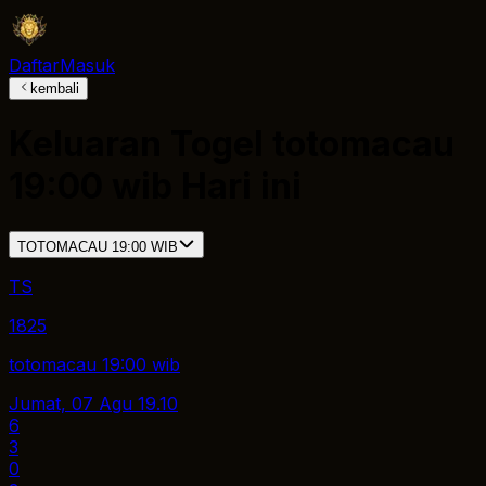
Daftar
Masuk
kembali
Keluaran Togel
totomacau
19:00 wib
Hari ini
TOTOMACAU 19:00 WIB
TS
1825
totomacau 19:00 wib
Jumat, 07 Agu
19.10
6
3
0