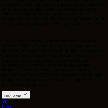
menjaga seluruh data dan transaksi pengguna agar tetap
aman selama bermain. Selain itu, proses deposit dan
withdraw dilakukan secara cepat dan praktis
menggunakan metode pembayaran yang fleksibel untuk
memberikan kenyamanan lebih kepada seluruh member.
TSG4D juga didukung customer service profesional
yang aktif selama 24 jam nonstop untuk membantu
kebutuhan pemain kapan saja dibutuhkan. Tim layanan
siap memberikan respon cepat terkait proses login,
transaksi, maupun informasi permainan dengan
pelayanan yang ramah dan profesional. Dengan
kombinasi akses login stabil, permainan lengkap, dan
layanan terpercaya, TSG4D menjadi pilihan tepat bagi
pengguna yang mencari situs toto dan togel online
paling resmi di Indonesia.
Lihat Semua
home