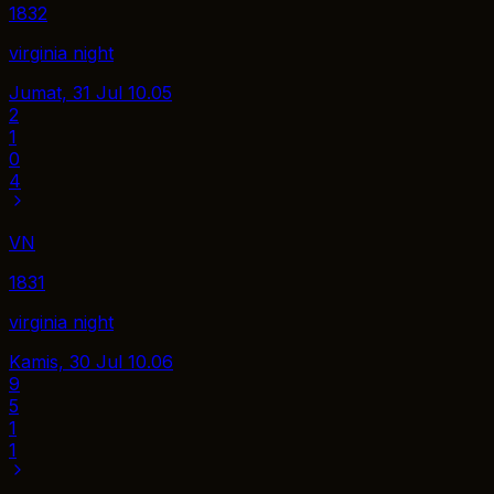
1832
virginia night
Jumat, 31 Jul
10.05
2
1
0
4
VN
1831
virginia night
Kamis, 30 Jul
10.06
9
5
1
1