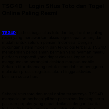
TSG4D - Login Situs Toto dan Togel
Online Paling Resmi
TSG4D
hadir sebagai situs toto dan togel online paling
resmi yang menawarkan akses login cepat, aman, dan
mudah untuk seluruh pemain Indonesia. Dengan
dukungan sistem modern dan teknologi terbaru, TSG4D
memberikan pengalaman bermain yang nyaman melalui
platform responsif yang dapat diakses kapan saja
menggunakan perangkat desktop maupun mobile.
Seluruh fitur dirancang untuk memudahkan pengguna
mulai dari proses registrasi akun hingga aktivitas
bermain setiap hari.
Sebagai situs toto dan togel online terpercaya, TSG4D
menyediakan berbagai pilihan permainan lengkap serta
pasaran populer yang dapat dinikmati dengan kualitas
terbaik. Sistem keamanan yang digunakan mampu