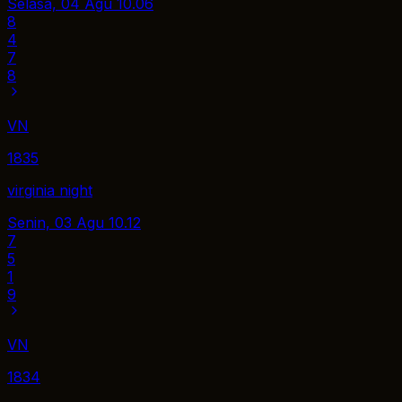
Selasa, 04 Agu
10.06
8
4
7
8
VN
1835
virginia night
Senin, 03 Agu
10.12
7
5
1
9
VN
1834