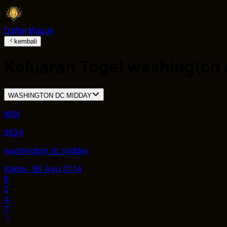
Daftar
Masuk
kembali
Keluaran Togel
washington 
WASHINGTON DC MIDDAY
WM
2624
washington dc midday
Kamis, 06 Agu
01.14
8
2
4
7