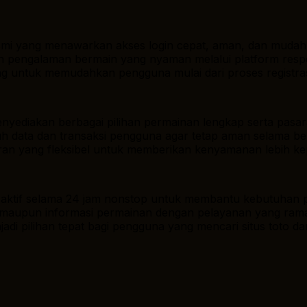
g resmi yang menawarkan akses login cepat, aman, dan mud
n pengalaman bermain yang nyaman melalui platform resp
g untuk memudahkan pengguna mulai dari proses registrasi 
nyediakan berbagai pilihan permainan lengkap serta pasara
ata dan transaksi pengguna agar tetap aman selama berma
an yang fleksibel untuk memberikan kenyamanan lebih k
 aktif selama 24 jam nonstop untuk membantu kebutuhan p
, maupun informasi permainan dengan pelayanan yang ramah
 pilihan tepat bagi pengguna yang mencari situs toto dan t