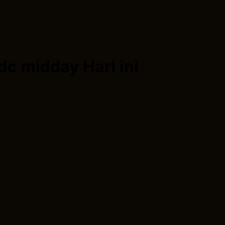
dc midday
Hari ini