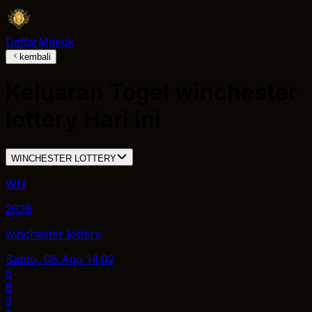
Daftar
Masuk
kembali
Keluaran Togel
winchester
lottery
Hari ini
WINCHESTER LOTTERY
WN
2626
winchester lottery
Sabtu, 08 Agu
14.02
5
8
3