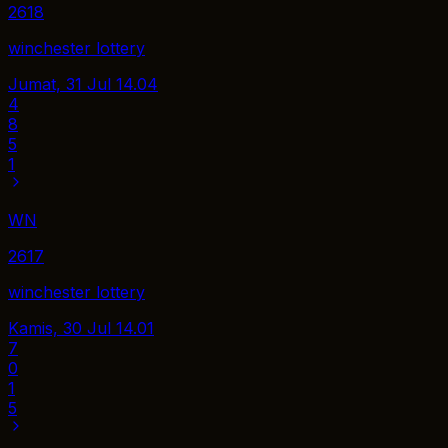
2618
winchester lottery
Jumat, 31 Jul
14.04
4
8
5
1
WN
2617
winchester lottery
Kamis, 30 Jul
14.01
7
0
1
5