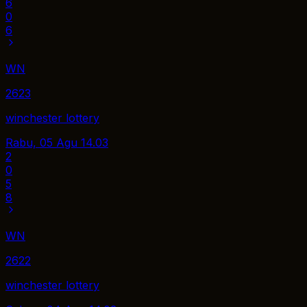
6
0
6
WN
2623
winchester lottery
Rabu, 05 Agu
14.03
2
0
5
8
WN
2622
winchester lottery