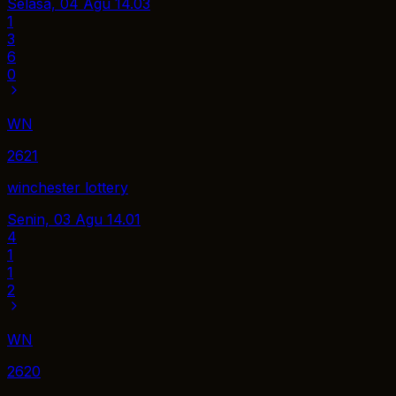
Selasa, 04 Agu
14.03
1
3
6
0
WN
2621
winchester lottery
Senin, 03 Agu
14.01
4
1
1
2
WN
2620