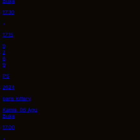
Buka
17.30
17.15
9
2
6
9
PS
2624
paris lottery
Kamis, 06 Agu
Buka
17.00