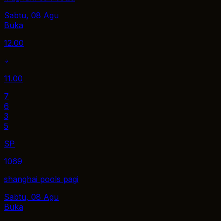
Sabtu, 08 Agu
Buka
12.00
11.00
7
6
3
5
SP
1069
shanghai pools pagi
Sabtu, 08 Agu
Buka