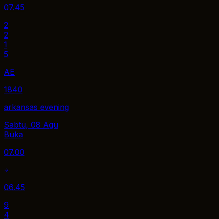
07.45
2
2
1
5
AE
1840
arkansas evening
Sabtu, 08 Agu
Buka
07.00
06.45
9
4