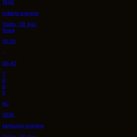
1840
indiana evening
Sabtu, 08 Agu
Buka
09.50
09.40
7
6
8
5
KC
2626
kentucky evening
Sabtu, 08 Agu