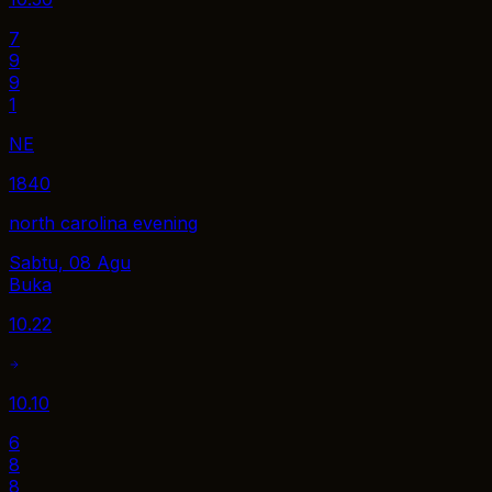
7
9
9
1
NE
1840
north carolina evening
Sabtu, 08 Agu
Buka
10.22
10.10
6
8
8