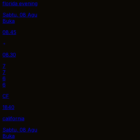
florida evening
Sabtu, 08 Agu
Buka
08.45
08.30
7
7
6
6
CF
1840
california
Sabtu, 08 Agu
Buka