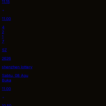
11.15
11.00
4
2
1
7
SZ
2626
shenzhen lottery
Sabtu, 08 Agu
Buka
11.00
10.50