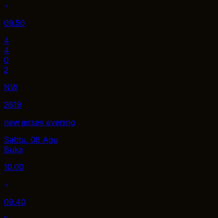
09.50
4
4
0
2
NW
2619
new jersey evening
Sabtu, 08 Agu
Buka
10.00
09.40