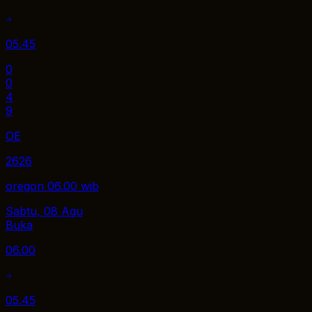
05.45
0
0
4
9
OE
2626
oregon 06.00 wib
Sabtu, 08 Agu
Buka
06.00
05.45